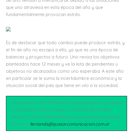
de año tiendan a intensificarse debido a las situaciones
que uno atraviesa en esta época del año y que
fundamentalmente provocan estrés.
Es de destacar que todo cambio puede producir estrés, y
el fin de año no escapa a ello, ya que es una época de
balances y proyectos a futuro. Uno revisa los objetivos
planteados hace 12 meses y ve la lista de pendientes u
objetivos no alcanzados como uno esperaba. A este año
en particular se le suma la incertidumbre económica y la
situación social del país que tiene en vilo a la sociedad.
Especialistas del CEETA
están disponible para consultas
o entrevistas sobre el tema. Comunicarse al 0230-
4664772 ó 011-15-6096-4656 para concretarlas o enviar
un mail a
fernanda@quasarcomunicacion.com.ar