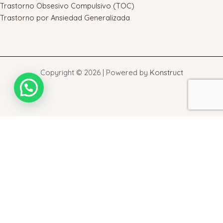
Trastorno Obsesivo Compulsivo (TOC)
Trastorno por Ansiedad Generalizada
Copyright © 2026 | Powered by
Konstruct
Warning
: touch(): Utime failed: Operation not permitted in
/home/ceetao/public_html/wp-admin/includes/class-wp-
filesystem-direct.php
on line
548
Warning
: touch(): Utime failed: Operation not permitted in
/home/ceetao/public_html/wp-admin/includes/class-wp-
filesystem-direct.php
on line
548