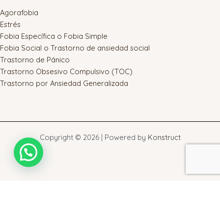
Agorafobia
Estrés
Fobia Específica o Fobia Simple
Fobia Social o Trastorno de ansiedad social
Trastorno de Pánico
Trastorno Obsesivo Compulsivo (TOC)
Trastorno por Ansiedad Generalizada
Copyright © 2026 | Powered by
Konstruct
Warning
: touch(): Utime failed: Operation not permitted in
/home/ceetao/public_html/wp-admin/includes/class-wp-