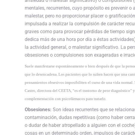
ansiedad o malestar significativo) o compulsiones
mentales, recurrentes, cuyo propósito es prevenir o a
malestar, pero no proporcionar placer o gratificació
impulsada a realizar la compulsión de carácter recur
graves como para provocar pérdidas de tiempo signific
dedica más de una hora por día a éstas actividades
la actividad general, o malestar significativo. La p
obsesiones o compulsiones son exageradas e irraci
Suele manifestarse espontáneamente o bien después de que la person
que lo desencadena. Los pacientes que lo sufren hacen que una cant
pensamientos obsesivos imposibiliten el curso de una vida normal. 
Castro, directora del CEETA, “es el trastorno de peor diagnóstico” y
complementación con psicofármacos para tratarlo.
Obsesiones:
Son ideas recurrentes que se relacion
contaminación, dudas repetitivas (como haber cerrad
o dudar de haber atropellado a alguien con el coche
cosas en un determinado orden, impulsos de carácter