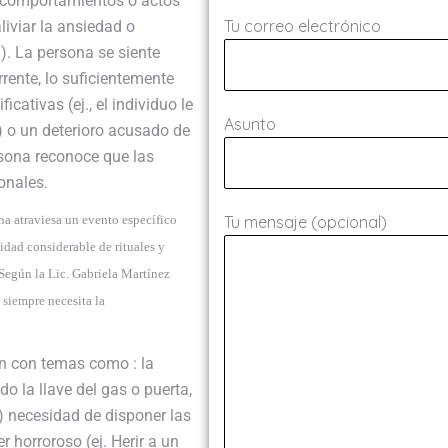
 (comportamientos o actos
Tu correo electrónico
liviar la ansiedad o
n). La persona se siente
rente, lo suficientemente
ativas (ej., el individuo le
Asunto
) o un deterioro acusado de
ersona reconoce que las
onales.
a atraviesa un evento específico
Tu mensaje (opcional)
idad considerable de rituales y
Según la Lic. Gabriela Martínez
 siempre necesita la
an con temas como : la
o la llave del gas o puerta,
) necesidad de disponer las
 horroroso (ej. Herir a un