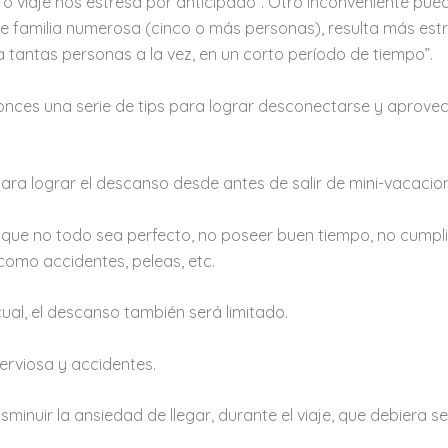
o viaje nos estresa por anticipado”. Otro inconveniente puede
ye familia numerosa (cinco o más personas), resulta más estr
 a tantas personas a la vez, en un corto período de tiempo”.
onces una serie de tips para lograr desconectarse y aprovech
ara lograr el descanso desde antes de salir de mini-vacacio
n que no todo sea perfecto, no poseer buen tiempo, no cumpl
como accidentes, peleas, etc.
ual, el descanso también será limitado.
erviosa y accidentes.
minuir la ansiedad de llegar, durante el viaje, que debiera s