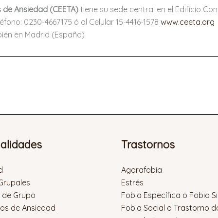
s de Ansiedad (CEETA)
tiene su sede central en el Edificio 
éfono: 0230-4667175 ó al Celular 15-4416-1578
www.ceeta.org
mbién en Madrid (España)
ialidades
Trastornos
d
Agorafobia
 Grupales
Estrés
s de Grupo
Fobia Específica o Fobia S
nos de Ansiedad
Fobia Social o Trastorno d