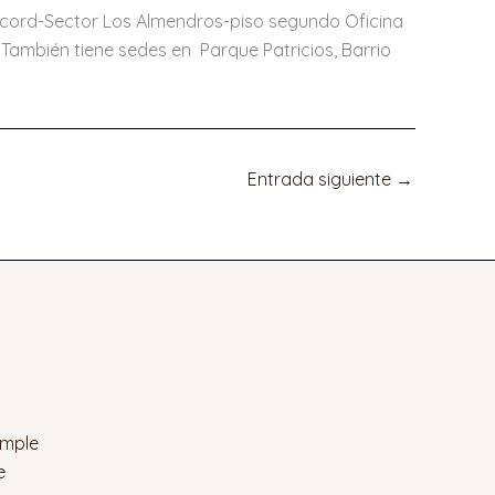
Concord-Sector Los Almendros-piso segundo Oficina
También tiene sedes en Parque Patricios, Barrio
Entrada siguiente
→
imple
e