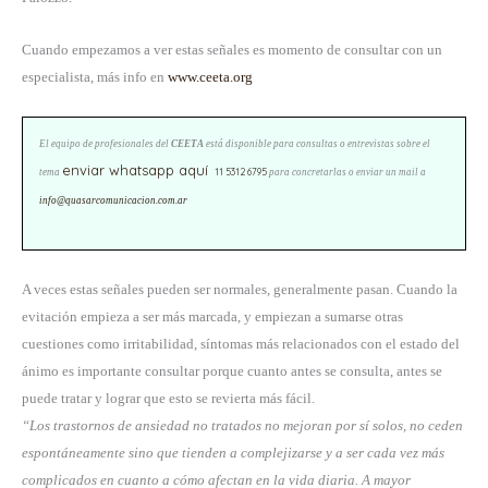
Cuando empezamos a ver estas señales es momento de consultar con un
especialista, más info en
www.ceeta.org
El equipo de profesionales del
CEETA
está disponible para consultas o entrevistas sobre el
enviar whatsapp aquí
11 5312 6795
tema
para concretarlas o enviar un mail a
info@quasarcomunicacion.com.ar
A veces estas señales pueden ser normales, generalmente pasan. Cuando la
evitación empieza a ser más marcada, y empiezan a sumarse otras
cuestiones como irritabilidad, síntomas más relacionados con el estado del
ánimo es importante consultar porque cuanto antes se consulta, antes se
puede tratar y lograr que esto se revierta más fácil.
“Los trastornos de ansiedad no tratados no mejoran por sí solos, no ceden
espontáneamente sino que tienden a complejizarse y a ser cada vez más
complicados en cuanto a cómo afectan en la vida diaria. A mayor