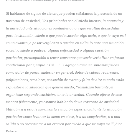
Si hablamos de signos de alerta que pueden señalarnos la presencia de un
trastorno de ansiedad, “
los principales son el miedo intenso, la angustia y
la ansiedad ante situaciones puntuales o no y que resultan desmedidas
para la situación, miedo a que pueda suceder algo malo, a que le vaya mal
en un examen, a pasar vergüenza o quedar en ridículo ante una situación
social, o miedo a padecer alguna enfermedad o alguna cuestión
particular, preocupación o temor constante que suele verbalizar en forma
condicional por ejemplo “Y si… ”. Y agregan también síntomas físicos
como dolor de panza, malestar en general, dolor de cabeza recurrente,
palpitaciones, temblores, sensación de mareo y falta de aire cuando están
expuestos a la situación que genera miedo, “somatizan bastante, el
organismo responde muchísimo ante la ansiedad. Cuando afecta de esta
manera físicamente, ya estamos hablando de un trastorno de ansiedad.
Más aún si a esto le sumamos la evitación experiencial ante la situación
particular como levantar la mano en clase, ir a un cumpleaños, o a una
salida o no presentarse a un examen por miedo a que me vaya mal”,
dice
Palozzo.