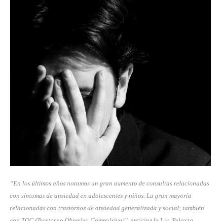
“En los últimos años notamos un gran aumento de consultas relacionadas
con síntomas de ansiedad en adolescentes y niños. La gran mayoría
relacionadas con trastornos de ansiedad generalizada y social; también
con TOC (Trastorno Obsesivo Compulsivo)”,
anticipa la Lic. Palozzo.