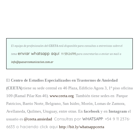
El equipo de profesionales del
CEETA
está disponible para consultas o entrevistas sobre el
enviar whatsapp aquí
11 5312 6795
tema
para concretarlas o enviar un mail a
info@quasarcomunicacion.com.ar
El
Centro de Estudios Especializados en Trastornos de Ansiedad
(CEETA)
tiene su sede central en 46 Plaza, Edificio Agora 3, 1º piso oficina
109 (Ramal Pilar Km 46).
www.ceeta.org
También tiene sedes en Parque
Patricios, Barrio Norte, Belgrano, San Isidro, Morón, Lomas de Zamora,
Avellaneda, Quilmes, Uruguay, entre otras. En
facebook
y en
Instagram
el
Consultas por
WHATSAPP
: +54 9 11 2376-
usuario es
@ceeta.ansiedad
6633 o haciendo click aqui
http://bit.ly/whatsappceeta