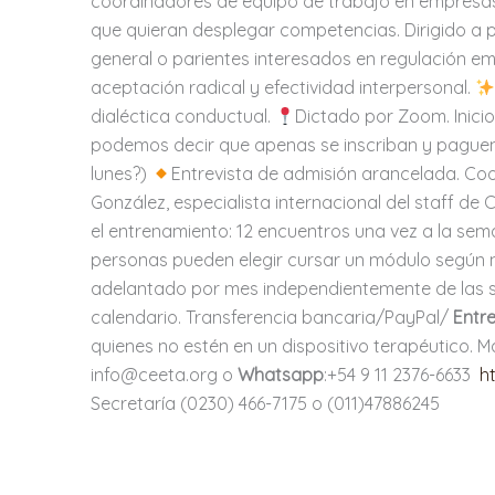
coordinadores de equipo de trabajo en empresas
que quieran desplegar competencias. Dirigido a p
general o parientes interesados en regulación em
aceptación radical y efectividad interpersonal.
dialéctica conductual.
Dictado por Zoom. Inici
podemos decir que apenas se inscriban y paguen,
lunes?)
Entrevista de admisión arancelada. Coor
González, especialista internacional del staff de 
el entrenamiento: 12 encuentros una vez a la sem
personas pueden elegir cursar un módulo según 
adelantado por mes independientemente de las
calendario. Transferencia bancaria/PayPal/
Entre
quienes no estén en un dispositivo terapéutico. Más
info@ceeta.org o
Whatsapp
:+54 9 11 2376-6633
h
Secretaría (0230) 466-7175 o (011)47886245