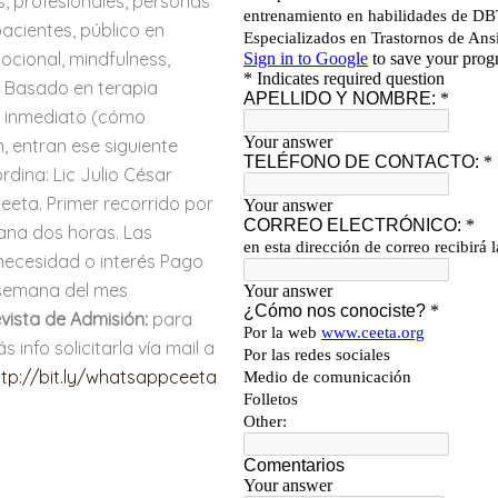
, profesionales, personas
acientes, público en
ocional, mindfulness,
Basado en terapia
o inmediato (cómo
 entran ese siguiente
dina: Lic Julio César
Ceeta. Primer recorrido por
ana dos horas. Las
necesidad o interés Pago
 semana del mes
vista de Admisión:
para
 info solicitarla vía mail a
ttp://bit.ly/whatsappceeta