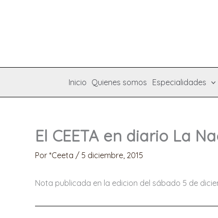
Ir
al
contenido
Inicio
Quienes somos
Especialidades
El CEETA en diario La Na
Por
*Ceeta
/
5 diciembre, 2015
Nota publicada en la edicion del sábado 5 de dici