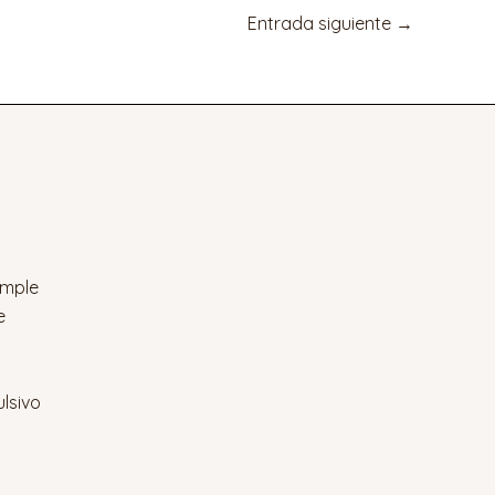
Entrada siguiente
→
imple
e
lsivo