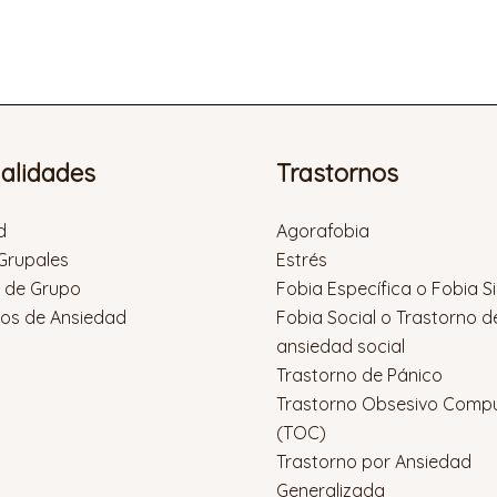
ialidades
Trastornos
d
Agorafobia
 Grupales
Estrés
s de Grupo
Fobia Específica o Fobia S
nos de Ansiedad
Fobia Social o Trastorno d
ansiedad social
Trastorno de Pánico
Trastorno Obsesivo Compu
(TOC)
Trastorno por Ansiedad
Generalizada