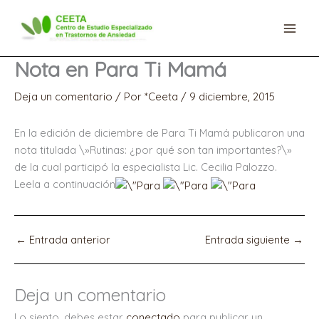
Ir
al
contenido
Nota en Para Ti Mamá
Deja un comentario
/ Por
*Ceeta
/
9 diciembre, 2015
En la edición de diciembre de Para Ti Mamá publicaron una
nota titulada \»Rutinas: ¿por qué son tan importantes?\»
de la cual participó la especialista Lic. Cecilia Palozzo.
Leela a continuación
←
Entrada anterior
Entrada siguiente
→
Deja un comentario
Lo siento, debes estar
conectado
para publicar un