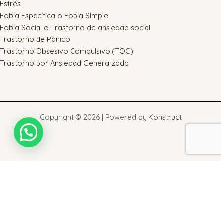
Estrés
Fobia Específica o Fobia Simple
Fobia Social o Trastorno de ansiedad social
Trastorno de Pánico
Trastorno Obsesivo Compulsivo (TOC)
Trastorno por Ansiedad Generalizada
Copyright © 2026 | Powered by
Konstruct
Warning
: touch(): Utime failed: Operation not permitted in
/home/ceetao/public_html/wp-admin/includes/class-wp-
filesystem-direct.php
on line
548