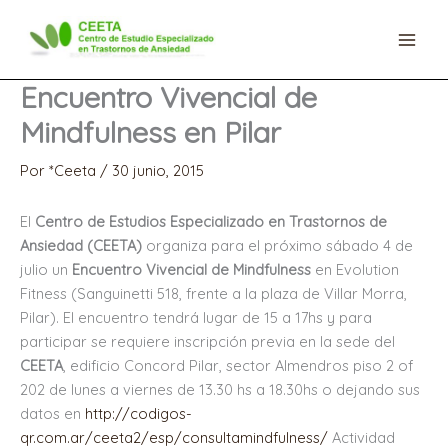
Ir
al
contenido
Encuentro Vivencial de
Mindfulness en Pilar
Por
*Ceeta
/
30 junio, 2015
El
Centro de Estudios Especializado en Trastornos de
Ansiedad (CEETA)
organiza para
el próximo sábado 4 de
julio un
Encuentro Vivencial de Mindfulness
en Evolution
Fitness (Sanguinetti 518, frente a la plaza de Villar Morra,
Pilar). El encuentro tendrá lugar de 15 a 17hs y para
participar se requiere inscripción previa en la sede del
CEETA
, edificio Concord Pilar, sector Almendros piso 2 of
202 de lunes a viernes de 13.30 hs a 18.30hs o dejando sus
datos en
http://codigos-
qr.com.ar/ceeta2/esp/consultamindfulness/
Actividad