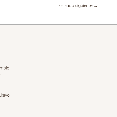
Entrada siguiente
→
imple
e
lsivo