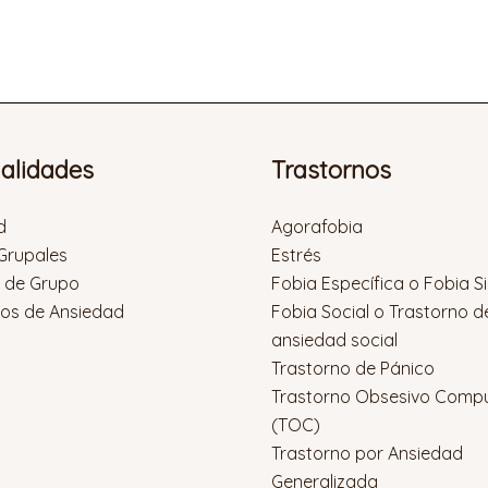
ialidades
Trastornos
d
Agorafobia
 Grupales
Estrés
s de Grupo
Fobia Específica o Fobia S
nos de Ansiedad
Fobia Social o Trastorno d
ansiedad social
Trastorno de Pánico
Trastorno Obsesivo Compu
(TOC)
Trastorno por Ansiedad
Generalizada