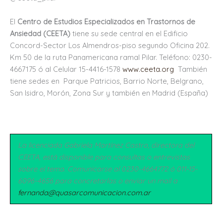
El
Centro de Estudios Especializados en Trastornos de
Ansiedad (CEETA)
tiene su sede central en el Edificio
Concord-Sector Los Almendros-piso segundo Oficina 202.
Km 50 de la ruta Panamericana ramal Pilar. Teléfono: 0230-
4667175 ó al Celular 15-4416-1578
www.ceeta.org
También
tiene sedes en Parque Patricios, Barrio Norte, Belgrano,
San Isidro, Morón, Zona Sur y también en Madrid (España)
La licenciada Gabriela Martí
nez Castro, directora del
CEETA, está disponible para consultas o entrevistas
sobre el tema. Comunicarse al 0230-4664772 ó 011-15-
6096-4656 para concretarlas o enviar un mail a
fernanda@quasarcomunicacion.com.ar