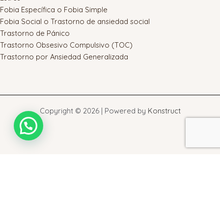
Fobia Específica o Fobia Simple
Fobia Social o Trastorno de ansiedad social
Trastorno de Pánico
Trastorno Obsesivo Compulsivo (TOC)
Trastorno por Ansiedad Generalizada
Copyright © 2026 | Powered by
Konstruct
Warning
: touch(): Utime failed: Operation not permitted in
/home/ceetao/public_html/wp-admin/includes/class-wp-
filesystem-direct.php
on line
548
Warning
: touch(): Utime failed: Operation not permitted in