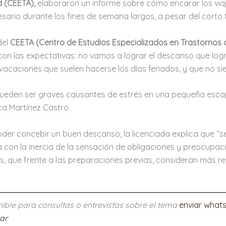
d (CEETA),
elaboraron un informe sobre cómo encarar los viaj
sario durante los fines de semana largos, a pesar del corto
del
CEETA (Centro de Estudios Especializados en Trastornos
 con las expectativas: no vamos a lograr el descanso que l
ini-vacaciones que suelen hacerse los días feriados, y que no
 pueden ser graves causantes de estrés en una pequeña esca
ica Martínez Castro.
der concebir un buen descanso, la licenciada explica que “s
con la inercia de la sensación de obligaciones y preocupaci
que frente a las preparaciones previas, consideran más rela
ible para consultas o entrevistas sobre el tema
enviar what
.ar