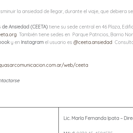
minuir la ansiedad de llegar, durante el viaje, que debiera s
s de Ansiedad (CEETA)
tiene su sede central en 46 Plaza, Edific
eta.org
También tiene sedes en Parque Patricios, Barrio Nor
book
y en
Instagram
el usuario es
@ceeta.ansiedad
Consult
uasarcomunicacion.com.ar/web/ceeta
ntactarse
Lic. María Fernanda Ipata – Dir