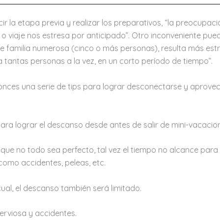
 la etapa previa y realizar los preparativos, “la preocupació
o viaje nos estresa por anticipado”. Otro inconveniente puede
ye familia numerosa (cinco o más personas), resulta más estr
 a tantas personas a la vez, en un corto período de tiempo”.
onces una serie de tips para lograr desconectarse y aprovech
ara lograr el descanso desde antes de salir de mini-vacacio
 que no todo sea perfecto, tal vez el tiempo no alcance par
como accidentes, peleas, etc.
ual, el descanso también será limitado.
erviosa y accidentes.