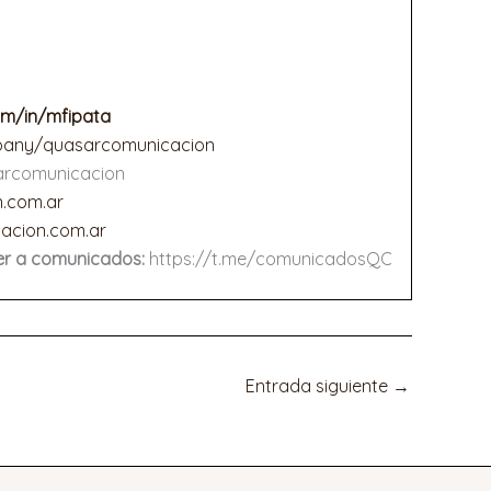
om/in/mfipata
mpany/quasarcomunicacion
rcomunicacion
.com.ar
cion.com.ar
er a comunicados:
https://t.me/comunicadosQC
Entrada siguiente
→