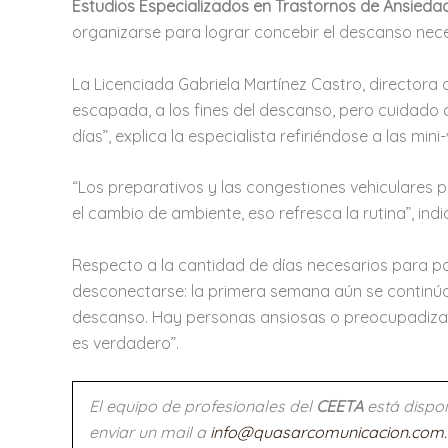
Estudios Especializados en Trastornos de Ansieda
organizarse para lograr concebir el descanso nece
La Licenciada Gabriela Martínez Castro, directora 
escapada, a los fines del descanso, pero cuidado
días”, explica la especialista refiriéndose a las m
“Los preparativos y las congestiones vehiculares
el cambio de ambiente, eso refresca la rutina”, ind
Respecto a la cantidad de días necesarios para po
desconectarse: la primera semana aún se continúa 
descanso. Hay personas ansiosas o preocupadizas, 
es verdadero”.
El equipo de profesionales del
CEETA
está dispon
enviar un mail a
info@quasarcomunicacion.com