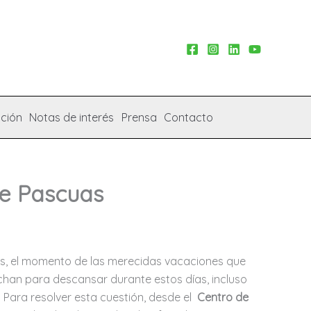
ción
Notas de interés
Prensa
Contacto
de Pascuas
os, el momento de las merecidas vacaciones que
han para descansar durante estos días, incluso
ara resolver esta cuestión, desde el
Centro de