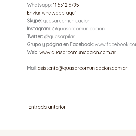
Whatsapp
:
11 5312 6795
Enviar whatsapp aquí
Skype:
quasarcomunicacion
Instagram
: @quasarcomunicacion
Twitter:
@quasarpilar
Gr
upo y página en Facebook:
www.facebook.c
Web:
www.quasarcomunicacion.com.ar
Mail
:
asistente
@quasarcomunicacion.com.ar
←
Entrada anterior