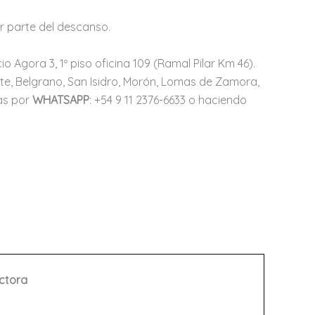
er parte del descanso.
io Agora 3, 1º piso oficina 109 (Ramal Pilar Km 46).
te, Belgrano, San Isidro, Morón, Lomas de Zamora,
as por
WHATSAPP
: +54 9 11 2376-6633 o haciendo
ectora