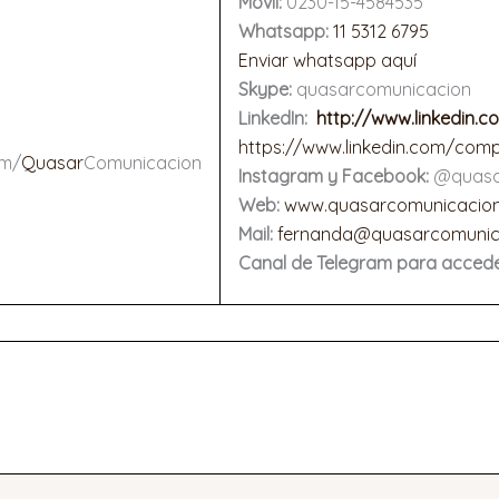
Móvil:
0230-15-4584535
Whatsapp
:
11 5312 6795
Enviar whatsapp aquí
Skype:
quasarcomunicacion
LinkedIn
:
http://www.linkedin.c
https://www.linkedin.com/co
om/
Quasar
Comunicacion
Instagram y Facebook:
@quasa
Web:
www.quasarcomunicacion
Mail
:
fernanda@quasarcomunica
Canal de Telegram para acced