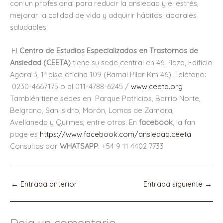
con un profesional para reducir la ansiedad y el estrés,
mejorar la calidad de vida y adquirir hábitos laborales
saludables.
El
Centro de Estudios Especializados en Trastornos de
Ansiedad (CEETA)
tiene su sede central en 46 Plaza, Edificio
Agora 3, 1º piso oficina 109 (Ramal Pilar Km 46). Teléfono:
0230-4667175 o al 011-4788-6245 /
www.ceeta.org
También tiene sedes en Parque Patricios, Barrio Norte,
Belgrano, San Isidro, Morón, Lomas de Zamora,
Avellaneda y Quilmes, entre otras. En
facebook
, la fan
page es
https://www.facebook.com/ansiedad.ceeta
Consultas por
WHATSAPP
: +54 9 11 4402 7733
←
Entrada anterior
Entrada siguiente
→
Deja un comentario