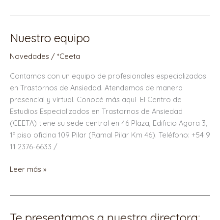
Nuestro equipo
Nuestro
equipo
Novedades
/
*Ceeta
Contamos con un equipo de profesionales especializados
en Trastornos de Ansiedad. Atendemos de manera
presencial y virtual. Conocé más aquí El Centro de
Estudios Especializados en Trastornos de Ansiedad
(CEETA) tiene su sede central en 46 Plaza, Edificio Agora 3,
1º piso oficina 109 Pilar (Ramal Pilar Km 46). Teléfono: +54 9
11 2376-6633 /
Leer más »
Te presentamos a nuestra directora:
Te