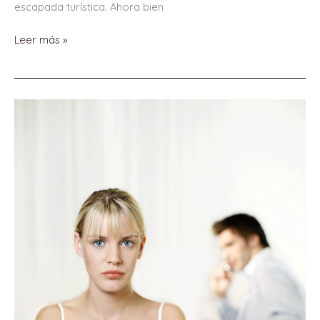
escapada turística. Ahora bien
Leer más »
Amor
en
tiempos
de
pandemia:
cómo
afecta
la
ansiedad
y
el
estrés
a