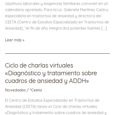
objetivos laborales y exigencias familiares conviven en un
vuelve
calendario apretado. Para la Lic. Gabriela Martínez Castro,
la
especialista en trastornos de ansiedad y directora del
“temporada
CEETA (Centro de Estudios Especializado en Trastornos de
alta”
Ansiedad), “el fin de año integra dos potentes fuentes […]
del
estrés
Leer más »
Ciclo de charlas virtuales
Ciclo
de
«Diagnóstico y tratamiento sobre
charlas
cuadros de ansiedad y ADDH»
virtuales
«Diagnóstico
Novedades
/
*Ceeta
y
El Centro de Estudios Especializado en Trastornos de
tratamiento
Ansiedad (CEETA) lanza un Ciclo de charlas virtuales
sobre
«Diagnóstico y tratamiento sobre cuadros de ansiedad y
cuadros