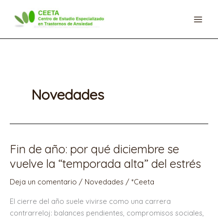
Ir
al
contenido
Novedades
Fin de año: por qué diciembre se
Fin
de
vuelve la “temporada alta” del estrés
año:
Deja un comentario
/
Novedades
/
*Ceeta
por
qué
El cierre del año suele vivirse como una carrera
diciembre
contrarreloj: balances pendientes, compromisos sociales,
se