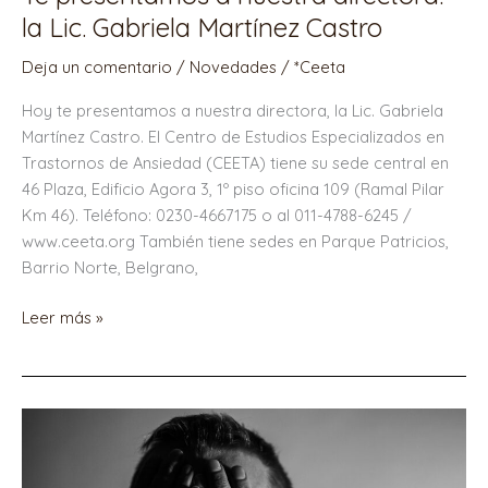
presentamos
la Lic. Gabriela Martínez Castro
a
Deja un comentario
/
Novedades
/
*Ceeta
nuestra
directora:
Hoy te presentamos a nuestra directora, la Lic. Gabriela
la
Martínez Castro. El Centro de Estudios Especializados en
Lic.
Trastornos de Ansiedad (CEETA) tiene su sede central en
Gabriela
46 Plaza, Edificio Agora 3, 1º piso oficina 109 (Ramal Pilar
Martínez
Km 46). Teléfono: 0230-4667175 o al 011-4788-6245 /
Castro
www.ceeta.org También tiene sedes en Parque Patricios,
Barrio Norte, Belgrano,
Leer más »
De
qué
se