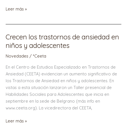
Leer más »
Crecen los trastornos de ansiedad en
Crecen
los
niños y adolescentes
trastornos
Novedades
/
*Ceeta
de
ansiedad
En el Centro de Estudios Especializado en Trastornos de
en
Ansiedad (CEETA) evidencian un aumento significativo de
niños
los Trastornos de Ansiedad en niños y adolescentes. En
y
vistas a esta situación lanzaron un Taller presencial de
adolescentes
Habilidades Sociales para Adolescentes que inicia en
septiembre en la sede de Belgrano (más info en
www.ceeta.org). La vicedirectora del CEETA,
Leer más »