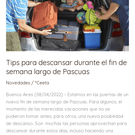
para
descansar
durante
el
fin
de
semana
largo
de
Tips para descansar durante el fin de
Pascuas
semana largo de Pascuas
Novedades
/
*Ceeta
Buenos Aires (08/04/2022) – Estamos en las puertas de un
nuevo fin de semana largo de Pascuas. Para algunos, el
momento de las merecidas vacaciones que no se
pudieron tomar antes, para otros, una nueva posibilidad
de descanso. Son muchas las personas aprovechan para
descansar durante estos días, incluso haciendo una