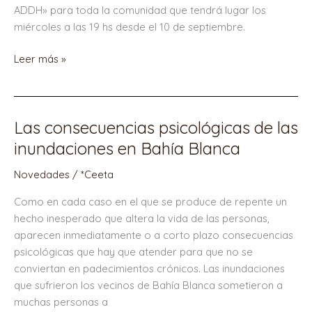
ADDH» para toda la comunidad que tendrá lugar los
de
miércoles a las 19 hs desde el 10 de septiembre.
ansiedad
y
Leer más »
ADDH»
Las consecuencias psicológicas de las
Las
consecuencias
inundaciones en Bahía Blanca
psicológicas
Novedades
/
*Ceeta
de
las
Como en cada caso en el que se produce de repente un
inundaciones
hecho inesperado que altera la vida de las personas,
en
aparecen inmediatamente o a corto plazo consecuencias
Bahía
psicológicas que hay que atender para que no se
Blanca
conviertan en padecimientos crónicos. Las inundaciones
que sufrieron los vecinos de Bahía Blanca sometieron a
muchas personas a